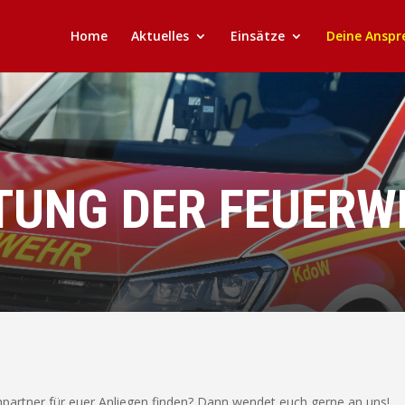
Home
Aktuelles
Einsätze
Deine Anspr
ITUNG DER FEUERW
chpartner für euer Anliegen finden? Dann wendet euch gerne an uns!